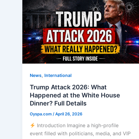
,
News
International
Trump Attack 2026: What
Happened at the White House
Dinner? Full Details
Oyspa.com
/
April 26, 2026
Introduction Imagine a high-profile
event filled with politicians, media, and VIP