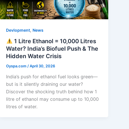
,
Devlopment
News
1 Litre Ethanol = 10,000 Litres
Water? India’s Biofuel Push & The
Hidden Water Crisis
Oyspa.com
/
April 30, 2026
India’s push for ethanol fuel looks green—
but is it silently draining our water?
Discover the shocking truth behind how 1
litre of ethanol may consume up to 10,000
litres of water.