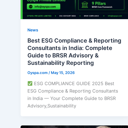
News
Best ESG Compliance & Reporting
Consultants in India: Complete
Guide to BRSR Advisory &
Sustainability Reporting
Oyspa.com
/
May 15, 2026
ESG COMPLIANCE GUIDE 2025 Best
ESG Compliance & Reporting Consultants
in India — Your Complete Guide to BRSR
Advisory,Sustainability