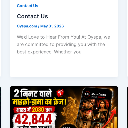
Contact Us
Contact Us
Oyspa.com
/
May 31, 2026
We’d Love to Hear From You! At Oyspa, we
are committed to providing you with the
best experience. Whether you